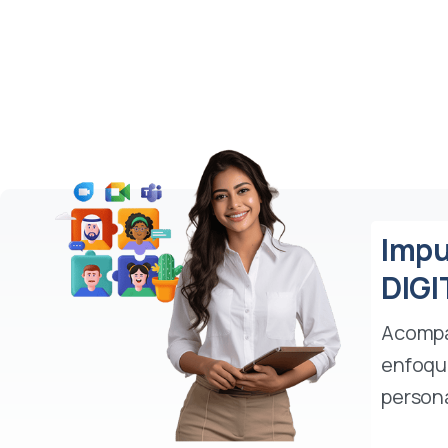
Impu
DIGI
Acompa
enfoque
persona