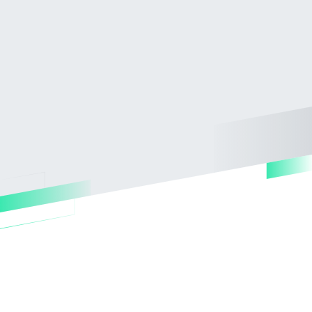
Beneficios que marcan la diferencia
¿Por
qué
elegirnos
para
tu
proyecto