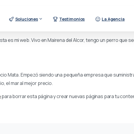
 blog porque permanecerá en un solo lugar y aparecerá en la na
Soluciones
Testimonios
La Agencia
presenta a los visitantes potenciales del sitio. Podrías decir 
ta es mi web. Vivo en Mairena del Alcor, tengo un perro que se ll
cio Mata. Empezó siendo una pequeña empresa que suministra
, el mar al mejor precio.
o
para borrar esta página y crear nuevas páginas para tu conten