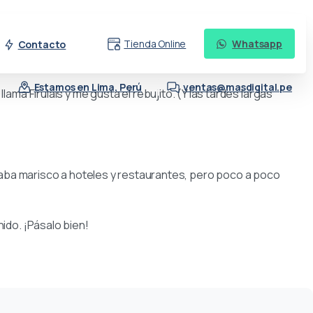
vegación de tu sitio (en la mayoría de los temas). La mayoría
Tienda Online
Whatsapp
Contacto
algo así:
Estamos en Lima, Perú
ventas@masdigital.pe
ama Firulais y me gusta el rebujito. (Y las tardes largas
ba marisco a hoteles y restaurantes, pero poco a poco
ido. ¡Pásalo bien!