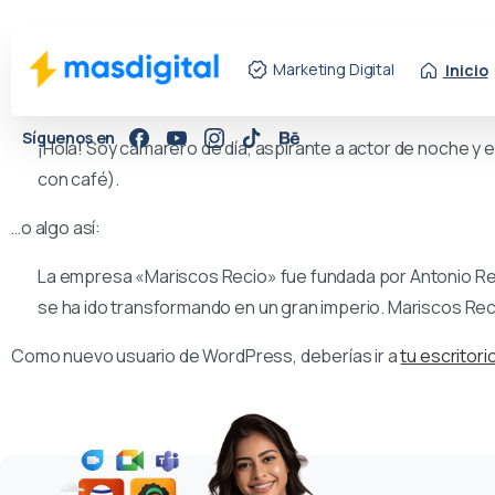
Esta es una página de ejemplo. Es diferente a una entrada del
Marketing Digital
Inicio
de las personas comienzan con una página «Acerca de» que les 
Síguenos en
¡Hola! Soy camarero de día, aspirante a actor de noche y es
con café).
…o algo así:
La empresa «Mariscos Recio» fue fundada por Antonio Re
se ha ido transformando en un gran imperio. Mariscos Recio
Como nuevo usuario de WordPress, deberías ir a
tu escritori